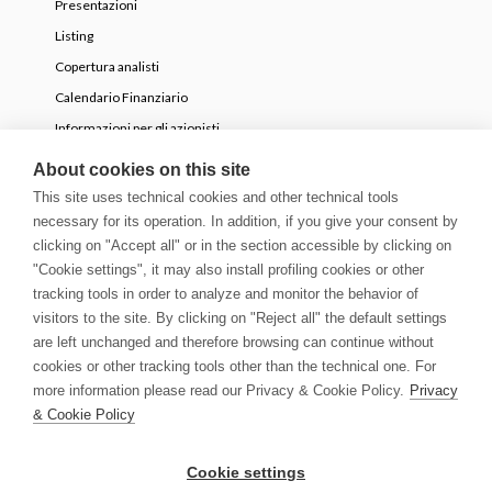
Presentazioni
Listing
Copertura analisti
Calendario Finanziario
Informazioni per gli azionisti
OPA volontaria parziale
About cookies on this site
This site uses technical cookies and other technical tools
necessary for its operation. In addition, if you give your consent by
NEWS
clicking on "Accept all" or in the section accessible by clicking on
Comunicati Stampa
"Cookie settings", it may also install profiling cookies or other
tracking tools in order to analyze and monitor the behavior of
Storie
visitors to the site. By clicking on "Reject all" the default settings
Innovation Blog
are left unchanged and therefore browsing can continue without
Newsletter
cookies or other tracking tools other than the technical one. For
Media & Guidelines
more information please read our Privacy & Cookie Policy.
Privacy
& Cookie Policy
© Copyright 2026 | Growens S.p.A. All rights reserved
Cookie settings
Informativa Privacy e Cookie
Impostazioni cookie