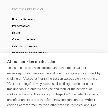
INVESTOR RELATIONS
Bilanci e Relazioni
Presentazioni
Listing
Copertura analisti
Calendario Finanziario
Informazioni per gli azionisti
OPA volontaria parziale
About cookies on this site
This site uses technical cookies and other technical tools
necessary for its operation. In addition, if you give your consent by
NEWS
clicking on "Accept all" or in the section accessible by clicking on
Comunicati Stampa
"Cookie settings", it may also install profiling cookies or other
tracking tools in order to analyze and monitor the behavior of
Storie
visitors to the site. By clicking on "Reject all" the default settings
Innovation Blog
are left unchanged and therefore browsing can continue without
Newsletter
cookies or other tracking tools other than the technical one. For