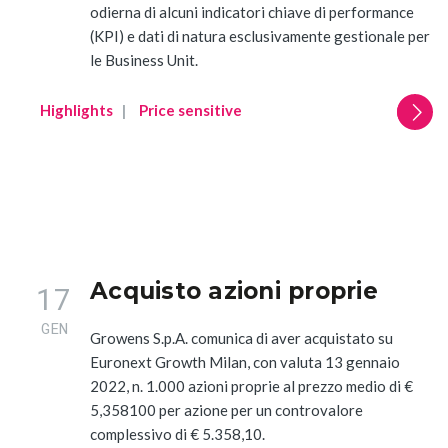
odierna di alcuni indicatori chiave di performance
(KPI) e dati di natura esclusivamente gestionale per
le Business Unit.
Highlights
Price sensitive
Acquisto azioni proprie
17
All
Comunicati Stampa
GEN
Growens S.p.A. comunica di aver acquistato su
Stories
Euronext Growth Milan, con valuta 13 gennaio
2022, n. 1.000 azioni proprie al prezzo medio di €
5,358100 per azione per un controvalore
complessivo di € 5.358,10.