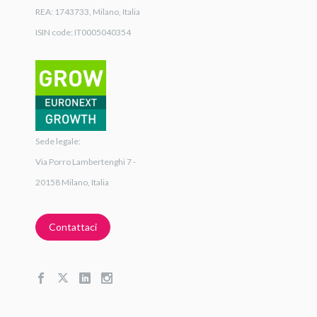
REA: 1743733, Milano, Italia
ISIN code: IT0005040354
Sede legale:
Via Porro Lambertenghi 7 -
20158 Milano, Italia
Contattaci