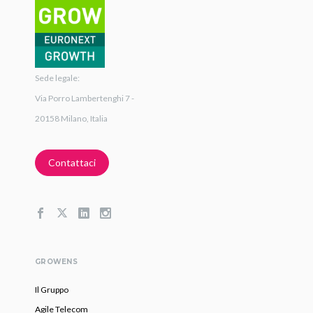
Sede legale:
Via Porro Lambertenghi 7 -
20158 Milano, Italia
Contattaci
GROWENS
Il Gruppo
Agile Telecom