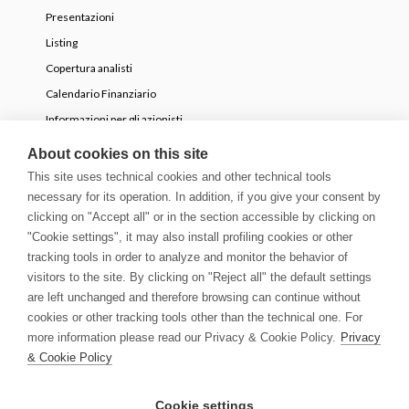
Presentazioni
Listing
Copertura analisti
Calendario Finanziario
Informazioni per gli azionisti
OPA volontaria parziale
About cookies on this site
This site uses technical cookies and other technical tools
necessary for its operation. In addition, if you give your consent by
NEWS
clicking on "Accept all" or in the section accessible by clicking on
Comunicati Stampa
"Cookie settings", it may also install profiling cookies or other
tracking tools in order to analyze and monitor the behavior of
Storie
visitors to the site. By clicking on "Reject all" the default settings
Innovation Blog
are left unchanged and therefore browsing can continue without
Newsletter
cookies or other tracking tools other than the technical one. For
Media & Guidelines
more information please read our Privacy & Cookie Policy.
Privacy
& Cookie Policy
© Copyright 2026 | Growens S.p.A. All rights reserved
Cookie settings