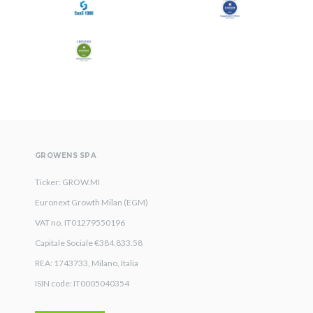
All
Comunicati Stampa
Stories
GROWENS SPA
Ticker: GROW.MI
Euronext Growth Milan (EGM)
VAT no. IT01279550196
Capitale Sociale €384,833.58
REA: 1743733, Milano, Italia
ISIN code: IT0005040354