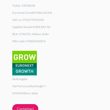
Ticker: GROW.MI
Euronext Growth Milan (EGM)
VAT no. IT01279550196
Capitale Sociale €384,833.58
REA: 1743733, Milano, Italia
ISIN code: IT0005040354
Sede legale:
Via Porro Lambertenghi 7 -
20158 Milano, Italia
Contattaci