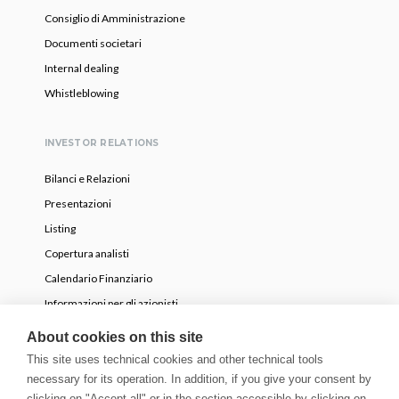
Consiglio di Amministrazione
Documenti societari
Internal dealing
Whistleblowing
INVESTOR RELATIONS
Bilanci e Relazioni
Presentazioni
Listing
Copertura analisti
Calendario Finanziario
Informazioni per gli azionisti
OPA volontaria parziale
About cookies on this site
This site uses technical cookies and other technical tools
necessary for its operation. In addition, if you give your consent by
NEWS
clicking on "Accept all" or in the section accessible by clicking on