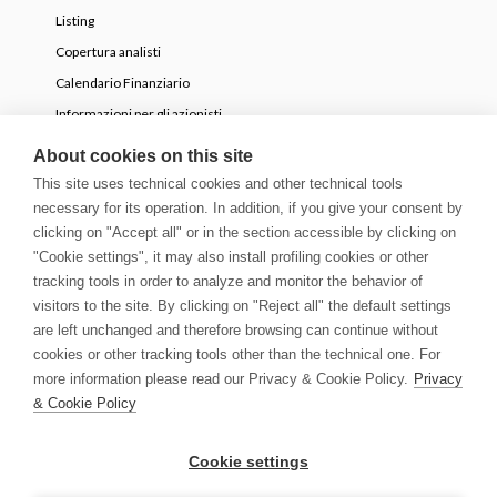
Listing
Copertura analisti
Calendario Finanziario
Informazioni per gli azionisti
OPA volontaria parziale
About cookies on this site
This site uses technical cookies and other technical tools
necessary for its operation. In addition, if you give your consent by
NEWS
clicking on "Accept all" or in the section accessible by clicking on
Comunicati Stampa
"Cookie settings", it may also install profiling cookies or other
tracking tools in order to analyze and monitor the behavior of
Storie
visitors to the site. By clicking on "Reject all" the default settings
Innovation Blog
are left unchanged and therefore browsing can continue without
Newsletter
cookies or other tracking tools other than the technical one. For
Media & Guidelines
more information please read our Privacy & Cookie Policy.
Privacy
& Cookie Policy
© Copyright 2026 | Growens S.p.A. All rights reserved
Cookie settings
Informativa Privacy e Cookie
Impostazioni cookie