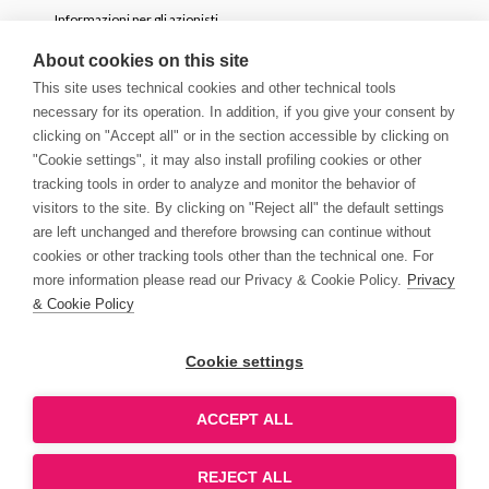
Informazioni per gli azionisti
OPA volontaria parziale
About cookies on this site
This site uses technical cookies and other technical tools
necessary for its operation. In addition, if you give your consent by
NEWS
clicking on "Accept all" or in the section accessible by clicking on
Comunicati Stampa
"Cookie settings", it may also install profiling cookies or other
tracking tools in order to analyze and monitor the behavior of
Storie
visitors to the site. By clicking on "Reject all" the default settings
Innovation Blog
are left unchanged and therefore browsing can continue without
Newsletter
cookies or other tracking tools other than the technical one. For
Media & Guidelines
more information please read our Privacy & Cookie Policy.
Privacy
& Cookie Policy
© Copyright 2026 | Growens S.p.A. All rights reserved
Cookie settings
Informativa Privacy e Cookie
Impostazioni cookie
Dichiarazione di accessibilità
ACCEPT ALL
REJECT ALL