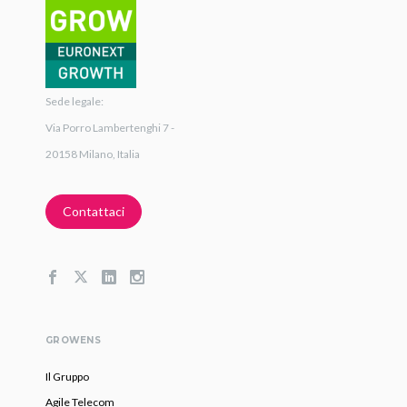
Sede legale:
Via Porro Lambertenghi 7 -
20158 Milano, Italia
Contattaci
GROWENS
Il Gruppo
Agile Telecom