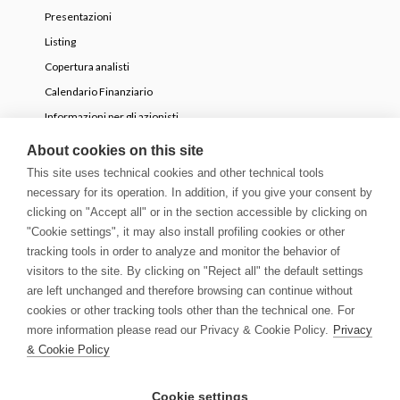
Presentazioni
Listing
Copertura analisti
Calendario Finanziario
Informazioni per gli azionisti
OPA volontaria parziale
About cookies on this site
This site uses technical cookies and other technical tools
necessary for its operation. In addition, if you give your consent by
NEWS
clicking on "Accept all" or in the section accessible by clicking on
Comunicati Stampa
"Cookie settings", it may also install profiling cookies or other
tracking tools in order to analyze and monitor the behavior of
Storie
visitors to the site. By clicking on "Reject all" the default settings
Innovation Blog
are left unchanged and therefore browsing can continue without
Newsletter
cookies or other tracking tools other than the technical one. For
Media & Guidelines
more information please read our Privacy & Cookie Policy.
Privacy
& Cookie Policy
© Copyright 2026 | Growens S.p.A. All rights reserved
Cookie settings