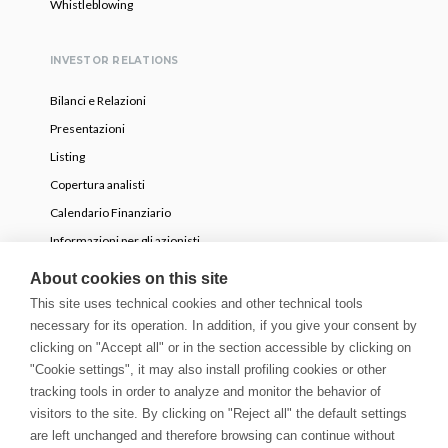
Whistleblowing
INVESTOR RELATIONS
Bilanci e Relazioni
Presentazioni
Listing
Copertura analisti
Calendario Finanziario
Informazioni per gli azionisti
OPA volontaria parziale
About cookies on this site
This site uses technical cookies and other technical tools
necessary for its operation. In addition, if you give your consent by
NEWS
clicking on "Accept all" or in the section accessible by clicking on
Comunicati Stampa
"Cookie settings", it may also install profiling cookies or other
tracking tools in order to analyze and monitor the behavior of
Storie
visitors to the site. By clicking on "Reject all" the default settings
Innovation Blog
are left unchanged and therefore browsing can continue without