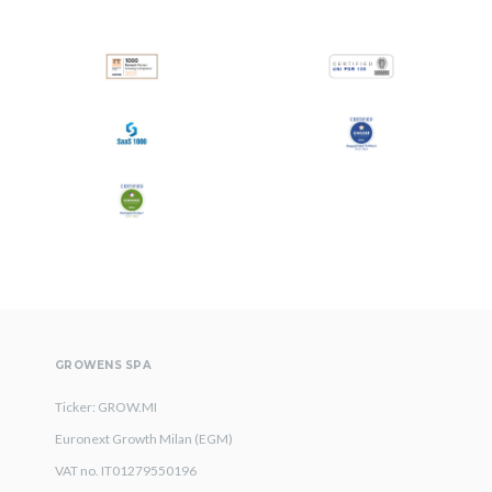
All
Comunicati Stampa
Stories
GROWENS SPA
Ticker: GROW.MI
Euronext Growth Milan (EGM)
VAT no. IT01279550196