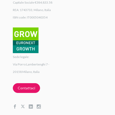
Capitale Sociale €384,833.58
REA: 1743733, Milano, Italia
ISIN code: IT0005040354
Sede legale:
Via Porro Lambertenghi 7 -
20158 Milano, Italia
Contattaci