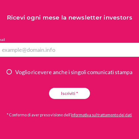
Ricevi ogni mese la newsletter investors
All
Comunicati Stampa
Stories
ail
Voglio ricevere anche i singoli comunicati stampa
Iscriviti *
* Confermo di aver preso visione dell'
informativa sul trattamento dei dati