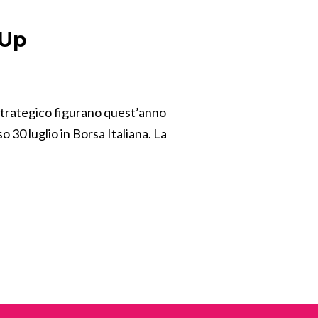
lUp
to strategico figurano quest’anno
o 30 luglio in Borsa Italiana. La