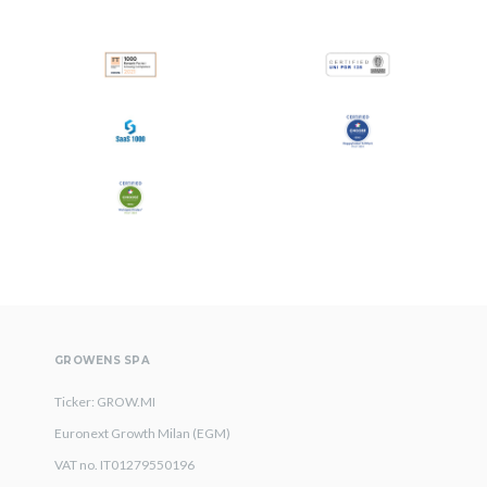
All
Comunicati Stampa
Stories
GROWENS SPA
Ticker: GROW.MI
Euronext Growth Milan (EGM)
VAT no. IT01279550196