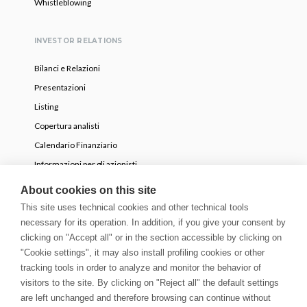
Whistleblowing
INVESTOR RELATIONS
Bilanci e Relazioni
Presentazioni
Listing
Copertura analisti
Calendario Finanziario
Informazioni per gli azionisti
OPA volontaria parziale
About cookies on this site
This site uses technical cookies and other technical tools
necessary for its operation. In addition, if you give your consent by
NEWS
clicking on "Accept all" or in the section accessible by clicking on
Comunicati Stampa
"Cookie settings", it may also install profiling cookies or other
tracking tools in order to analyze and monitor the behavior of
Storie
visitors to the site. By clicking on "Reject all" the default settings
Innovation Blog
are left unchanged and therefore browsing can continue without
Newsletter