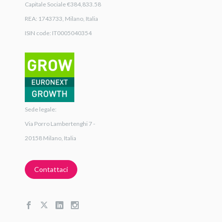
Capitale Sociale €384,833.58
REA: 1743733, Milano, Italia
ISIN code: IT0005040354
Sede legale:
Via Porro Lambertenghi 7 -
20158 Milano, Italia
Contattaci