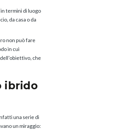
in termini di luogo
cio, da casa o da
tro non può fare
odo in cui
dell’obiettivo, che
 ibrido
nfatti una serie di
ravano un miraggio: