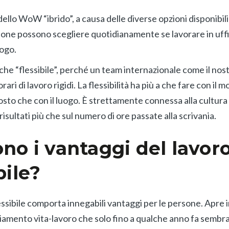
ello WoW “ibrido”, a causa delle diverse opzioni disponibili 
rsone possono scegliere quotidianamente se lavorare in uffi
uogo.
he “flessibile”, perché un team internazionale come il nos
ari di lavoro rigidi. La flessibilità ha più a che fare con il m
osto che con il luogo. È strettamente connessa alla cultura 
risultati più che sul numero di ore passate alla scrivania.
ono i vantaggi del lavoro
bile?
flessibile comporta innegabili vantaggi per le persone. Apre i
nciamento vita-lavoro che solo fino a qualche anno fa semb