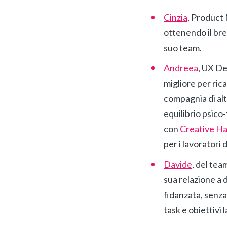
Cinzia
, Product 
ottenendo il br
suo team.
Andreea
, UX De
migliore per ric
compagnia di alt
equilibrio psico
con
Creative H
per i lavoratori d
Davide
, del tea
sua relazione a 
fidanzata, senza
task e obiettivi l