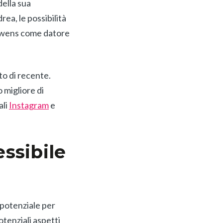
della sua
ea, le possibilità
owens come datore
to di recente.
migliore di
ali
Instagram
e
essibile
 potenziale per
otenziali aspetti