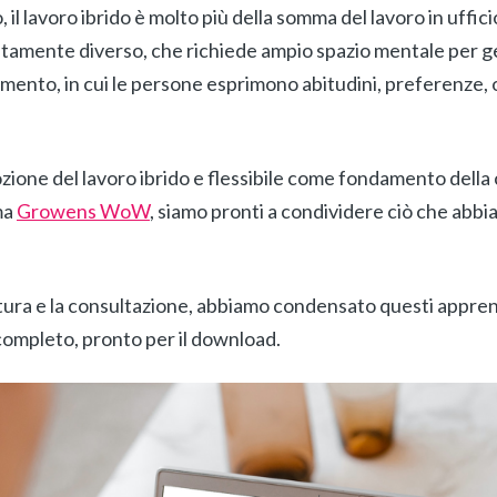
 il lavoro ibrido è molto più della somma del lavoro in uffic
tamente diverso, che richiede ampio spazio mentale per g
ento, in cui le persone esprimono abitudini, preferenze, or
zione del lavoro ibrido e flessibile come fondamento della 
ma
Growens WoW
, siamo pronti a condividere ciò che abb
ettura e la consultazione, abbiamo condensato questi appre
completo, pronto per il download.