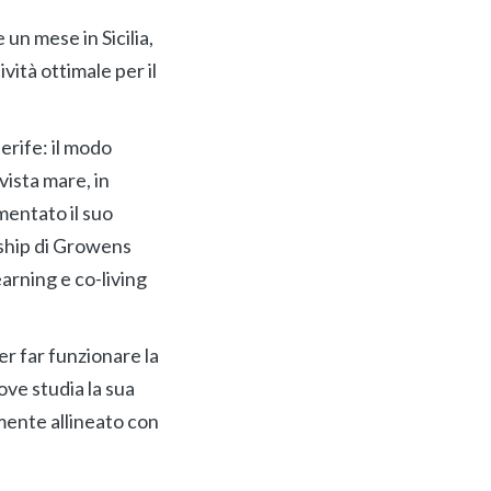
un mese in Sicilia,
ità ottimale per il
erife: il modo
vista mare, in
mentato il suo
rship di Growens
arning e co-living
er far funzionare la
ove studia la sua
mente allineato con