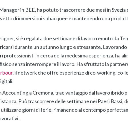
Manager in BEE, ha potuto trascorrere due mesi in Svezia e 
evetto di immersioni subacquee e mantenendo una produttiv
signer, si è regalata due settimane di lavoro remoto da Ten
aricarsi durante un autunno lungo e stressante. Lavorando 
ri professionisti in cerca della medesima esperienza, ha ali
-fisico senza interrompere il lavoro. Ha sfruttato la partne
arbour
, il network che offre esperienze di co-working, co-le
igitali.
m Accounting a Cremona, trae vantaggio dal lavoro ibrido p
distanza. Può trascorrere delle settimane nei Paesi Bassi, d
 utilizzare giorni di ferie, rimanendo al contempo perfetta
avorativi.