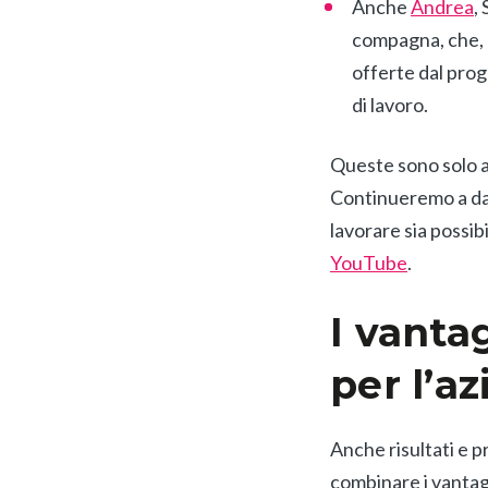
Anche
Andrea
,
compagna, che, d
offerte dal pr
di lavoro.
Queste sono solo a
Continueremo a da
lavorare sia possibi
YouTube
.
I vantag
per l’a
Anche risultati e p
combinare i vantagg