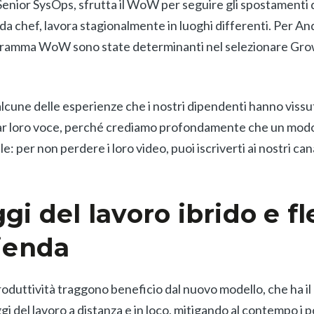
Senior SysOps, sfrutta il WoW per seguire gli spostamenti 
a chef, lavora stagionalmente in luoghi differenti. Per Andr
ogramma WoW sono state determinanti nel selezionare Gr
lcune delle esperienze che i nostri dipendenti hanno vissu
r loro voce, perché crediamo profondamente che un modo 
le: per non perdere i loro video, puoi iscriverti ai nostri can
gi del lavoro ibrido e fl
zienda
roduttività traggono beneficio dal nuovo modello, che ha il
i del lavoro a distanza e in loco, mitigando al contempo i p