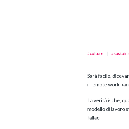
#culture
|
#sustaina
Sarà facile, diceva
il remote work pa
La verità è che, q
modello di lavoro s
fallaci.