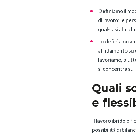
Definiamo il mod
di lavoro: le pe
qualsiasi altro l
Lo definiamo anc
affidamento su or
lavoriamo, piutt
si concentra sui 
Quali s
e flessi
Il lavoro ibrido e 
possibilità di bila