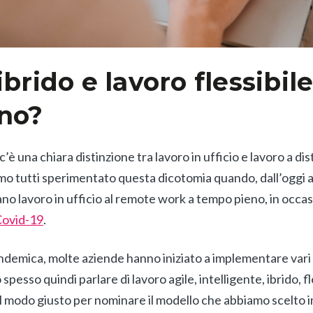
brido e lavoro flessibile
no?
’è una chiara distinzione tra lavoro in ufficio e lavoro a dis
iamo tutti sperimentato questa dicotomia quando, dall’oggi 
ano lavoro in ufficio al remote work a tempo pieno, in occa
ovid-19
.
ndemica, molte aziende hanno iniziato a implementare vari 
pesso quindi parlare di lavoro agile, intelligente, ibrido, fl
All
Comunicati Stampa
Stories
il modo giusto per nominare il modello che abbiamo scelto