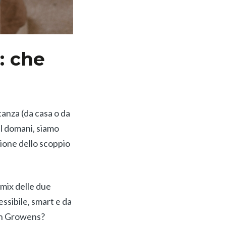
: che
tanza (da casa o da
al domani, siamo
sione dello scoppio
mix delle due
essibile, smart e da
 in Growens?