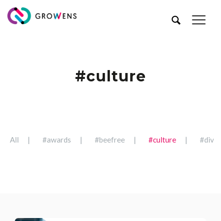
#culture
All
#awards
#beefree
#culture
#diver