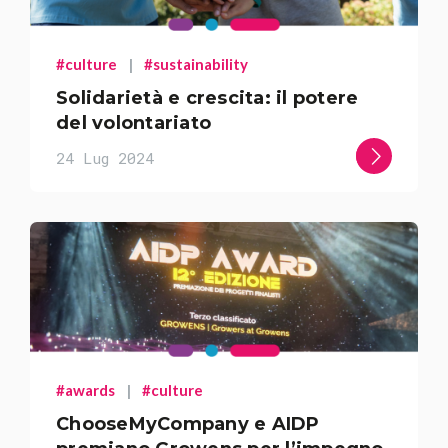
#culture
|
#sustainability
Solidarietà e crescita: il potere
del volontariato
24 Lug 2024
#awards
|
#culture
ChooseMyCompany e AIDP