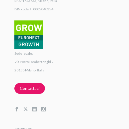
REA: 1743733, Milano, Italia
ISIN code: IT0005040354
Sede legale:
Via Porro Lambertenghi 7 -
20158 Milano, Italia
Contattaci