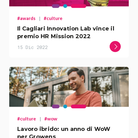
#awards
|
#culture
All
Comunicati Stampa
Il Cagliari Innovation Lab vince il
premio HR Mission 2022
Stories
15 Dic 2022
#culture
|
#wow
Lavoro ibrido: un anno di WoW
per Growens