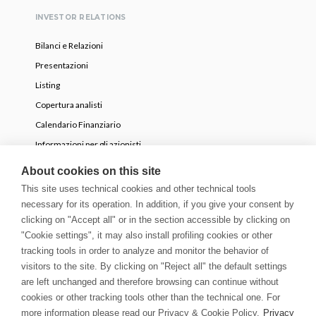
INVESTOR RELATIONS
Bilanci e Relazioni
Presentazioni
Listing
Copertura analisti
Calendario Finanziario
Informazioni per gli azionisti
OPA volontaria parziale
About cookies on this site
This site uses technical cookies and other technical tools
necessary for its operation. In addition, if you give your consent by
NEWS
clicking on "Accept all" or in the section accessible by clicking on
Comunicati Stampa
"Cookie settings", it may also install profiling cookies or other
tracking tools in order to analyze and monitor the behavior of
Storie
visitors to the site. By clicking on "Reject all" the default settings
Innovation Blog
are left unchanged and therefore browsing can continue without
Newsletter
cookies or other tracking tools other than the technical one. For
Media & Guidelines
more information please read our Privacy & Cookie Policy.
Privacy